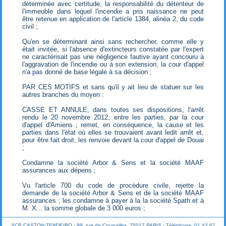
déterminée avec certitude, la responsabilité du détenteur de
l'immeuble dans lequel l'incendie a pris naissance ne peut
être retenue en application de l'article 1384, alinéa 2, du code
civil ;
Qu'en se déterminant ainsi sans rechercher, comme elle y
était invitée, si l'absence d'extincteurs constatée par l'expert
ne caractérisait pas une négligence fautive ayant concouru à
l'aggravation de l'incendie ou à son extension, la cour d'appel
n'a pas donné de base légale à sa décision ;
PAR CES MOTIFS et sans qu'il y ait lieu de statuer sur les
autres branches du moyen :
CASSE ET ANNULE, dans toutes ses dispositions, l'arrêt
rendu le 20 novembre 2012, entre les parties, par la cour
d'appel d'Amiens ; remet, en conséquence, la cause et les
parties dans l'état où elles se trouvaient avant ledit arrêt et,
pour être fait droit, les renvoie devant la cour d'appel de Douai
;
Condamne la société Arbor & Sens et la société MAAF
assurances aux dépens ;
Vu l'article 700 du code de procédure civile, rejette la
demande de la société Arbor & Sens et de la société MAAF
assurances ; les condamne à payer à la la société Spath et à
M. X... la somme globale de 3 000 euros ;
SCP CASTON-TENDEIRO - 99, rue de Courcelles, 75017 PARIS - Téléphone: 01 42 67