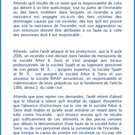
Attendu qu'il résulte de ce texte que la responsabilité de celui
qui détient à un titre quelconque, tout ou partie de l'immeuble
ou des biens mobiliers dans lesquels un incendie a pris
naissance est engagée vis-à-vis des tiers victimes des
dommages causés par cet incendie, dès lors qu'il est prouvé
que soit la naissance de l'incendie, soit son aggravation ou
son extension doivent être attribuées à sa faute ou à celle
des personnes dont il est responsable ;
Attendu, selon l'arrêt attaqué et les productions, que le 8 août
2006, un incendie s'est déclaré dans l'atelier de menuiserie de
la société Arbor & Sens et s'est propagé aux locaux
professionnels de la société Spath et au logement personnel
de son gérant, M. X... ; qu'après expertise, la société Spath
et M. X... ont assigné la société Arbor & Sens et son
assureur, la société MAAF assurances, en responsabilité et
indemnisation de leurs préjudices sur le fondement de l'article
1384, alinéa 2, du code civil ;
Attendu que pour rejeter ces demandes, l'arrêt retient d'abord
que le tribunal a relevé qu'il résultait du rapport d'expertise
que l'absence d'extincteurs sur le site de la société Arbor &
Sens était établie et qu'elle avait entraîné un retard dans la
lutte contre l'incendie ; qu'il énonce ensuite qu'il ne résulte
pas suffisamment de ces éléments ni des pièces versées
aux débats la démonstration d'une faute de la société Arbor &
Sens ou de son personnel dans la survenance de l'incendie ;
que lorsque la cause du sinistre est inconnue ou n'a pas été