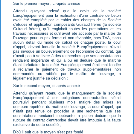
Sur le premier moyen, ci-après annexé :
Attendu qu'ayant relevé que le devis de la société
Europ'équipement pour la réalisation d'une centrale de béton
avait été complété par le cahier des charges de la Société
d'études et application composants Guiraud frères (la société
Guiraud frères), qu'il englobait toutes les prestations et les
travaux nécessaires et qu'il avait été accepté par le maître de
l'ouvrage pour un prix ferme et non révisable, hors TVA, sans
aucun détail du mode de calcul de chaque poste, la cour
d'appel, devant laquelle la société Europ'équipement n'avait
pas invoqué un bouleversement de l'économie du contrat, qui
n'avait pas à se livrer à des recherches que ses constatations
rendaient inopérante et qui a pu en déduire que le marché
étant forfaitaire, la société Europ'équipement était mal fondée
à réclamer le paiement de travaux supplémentaires non
commandés ou ratifiés par le maître de l'ouvrage, a
légalement justifié sa décision ;
Sur le second moyen, ci-après annexé :
Attendu qu'ayant retenu que le manquement de la société
Europ'équipement à ses obligations contractuelles s'était
poursuivi pendant plusieurs mois malgré des mises en
demeure répétées du maître de l'ouvrage, la cour d'appel, qui
n'était pas tenue de procéder à une recherche que ses
constatations rendaient inopérante, a pu en déduire que la
rupture du contrat d'entreprise devait être imputée à la faute
exclusive de cette société ;
D'où il suit que le moyen n'est pas fondé ;