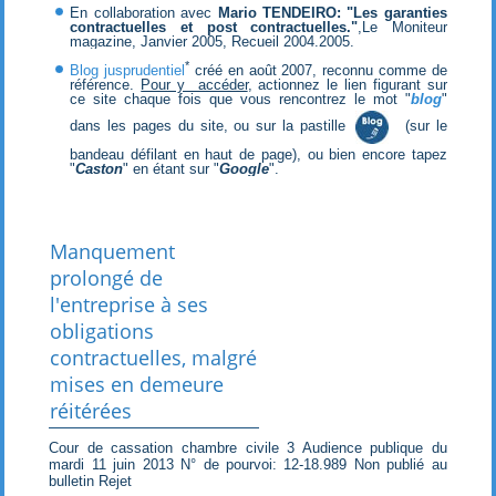
En collaboration avec
Mario TENDEIRO: "Les garanties
contractuelles et post contractuelles."
,Le Moniteur
magazine, Janvier 2005, Recueil 2004.2005.
*
Blog jusprudentiel
créé en août 2007, reconnu comme de
référence.
Pour y accéder
, actionnez le lien figurant sur
ce site chaque fois que vous rencontrez le mot "
blog
"
dans les pages du site, ou sur la pastille
(sur le
bandeau défilant en haut de page), ou bien encore tapez
"
Caston
" en étant sur "
Google
".
Manquement
prolongé de
l'entreprise à ses
obligations
contractuelles, malgré
mises en demeure
réitérées
Cour de cassation chambre civile 3 Audience publique du
mardi 11 juin 2013 N° de pourvoi: 12-18.989 Non publié au
bulletin Rejet