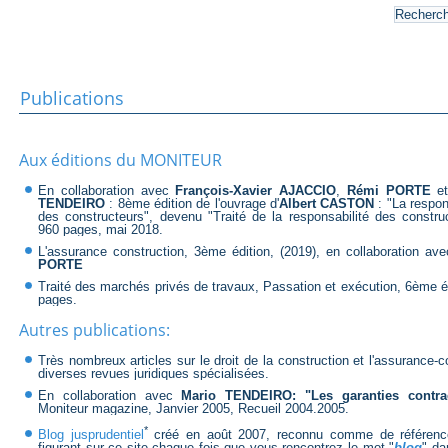
Publications
Aux éditions du MONITEUR
En collaboration avec
François-Xavier AJACCIO
,
Rémi PORTE
e
TENDEIRO
: 8ème édition de l'ouvrage d'
Albert CASTON
: "La respon
des constructeurs", devenu "Traité de la responsabilité des construc
960 pages, mai 2018.
L'assurance construction, 3ème édition, (2019), en collaboration av
PORTE
Traité des marchés privés de travaux, Passation et exécution, 6ème édi
pages.
Autres publications:
Très nombreux articles sur le droit de la construction et l'assurance-
diverses revues juridiques spécialisées.
En collaboration avec
Mario TENDEIRO: "Les garanties contract
Moniteur magazine, Janvier 2005, Recueil 2004.2005.
*
Blog jusprudentiel
créé en août 2007, reconnu comme de référen
figurant sur ce site chaque fois que vous rencontrez le mot "
blog
" da