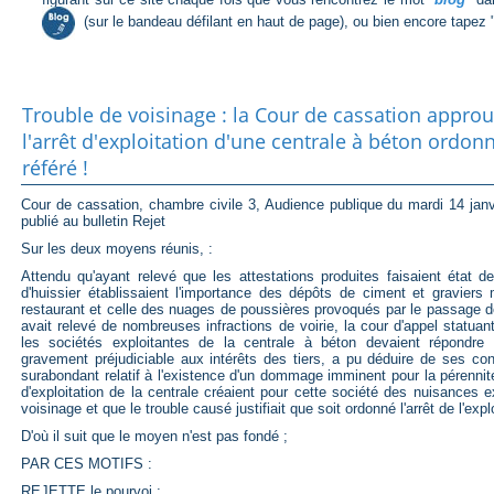
(sur le bandeau défilant en haut de page), ou bien encore tapez 
Trouble de voisinage : la Cour de cassation appro
l'arrêt d'exploitation d'une centrale à béton ordon
référé !
Cour de cassation, chambre civile 3, Audience publique du mardi 14 jan
publié au bulletin Rejet
Sur les deux moyens réunis, :
Attendu qu'ayant relevé que les attestations produites faisaient état 
d'huissier établissaient l'importance des dépôts de ciment et graviers
restaurant et celle des nuages de poussières provoqués par le passage d
avait relevé de nombreuses infractions de voirie, la cour d'appel statuan
les sociétés exploitantes de la centrale à béton devaient répondre
gravement préjudiciable aux intérêts des tiers, a pu déduire de ses cons
surabondant relatif à l'existence d'un dommage imminent pour la pérennité
d'exploitation de la centrale créaient pour cette société des nuisances
voisinage et que le trouble causé justifiait que soit ordonné l'arrêt de l'explo
D'où il suit que le moyen n'est pas fondé ;
PAR CES MOTIFS :
REJETTE le pourvoi ;