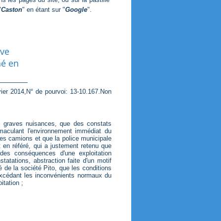
"
Caston
" en étant sur "
Google
".
uve
né en
vier 2014,N° de pourvoi: 13-10.167.Non
de graves nuisances, que des constats
 maculant l'environnement immédiat du
es camions et que la police municipale
t en référé, qui a justement retenu que
 des conséquences d'une exploitation
tatations, abstraction faite d'un motif
 de la société Pito, que les conditions
 excédant les inconvénients normaux du
itation ;