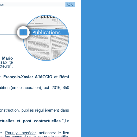
t
Mario
sabilité
teurs",
ec
François-Xavier AJACCIO et Rémi
tion (en collaboration), oct. 2016, 850
construction, publiés régulièrement dans
uelles et post contractuelles."
,Le
ce.
Pour y accéder
, actionnez le lien
ns les pages du site, ou sur la pastille