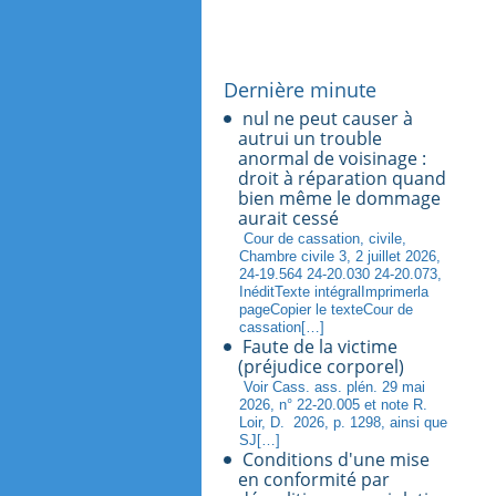
Dernière minute
nul ne peut causer à
autrui un trouble
anormal de voisinage :
droit à réparation quand
bien même le dommage
aurait cessé
Cour de cassation, civile,
Chambre civile 3, 2 juillet 2026,
24-19.564 24-20.030 24-20.073,
InéditTexte intégralImprimerla
pageCopier le texteCour de
cassation[…]
Faute de la victime
(préjudice corporel)
Voir Cass. ass. plén. 29 mai
2026, n° 22-20.005 et note R.
Loir, D. 2026, p. 1298, ainsi que
SJ[…]
Conditions d'une mise
en conformité par