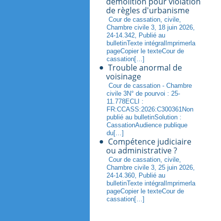
démolition pour violation
de règles d'urbanisme
Cour de cassation, civile,
Chambre civile 3, 18 juin 2026,
24-14.342, Publié au
bulletinTexte intégralImprimerla
pageCopier le texteCour de
cassation[…]
Trouble anormal de
voisinage
Cour de cassation - Chambre
civile 3N° de pourvoi : 25-
11.778ECLI :
FR:CCASS:2026:C300361Non
publié au bulletinSolution :
CassationAudience publique
du[…]
Compétence judiciaire
ou administrative ?
Cour de cassation, civile,
Chambre civile 3, 25 juin 2026,
24-14.360, Publié au
bulletinTexte intégralImprimerla
pageCopier le texteCour de
cassation[…]